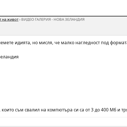
т на живот
› ВИДЕО ГАЛЕРИЯ - НОВА ЗЕЛАНДИЯ
емете идията, но мисля, че малко нагледност под формата
Зеландия
 които съм свалил на компютъра си са от 3 до 400 Мб и тря