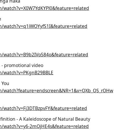
onga Haka
m/watch?v=X0W7YdKYPl0&feature=related
e
m/watch?v=q1iWOYyfS1I&feature=related
m/watch?v=B9b2IVo584o&feature=related
- promotional video
om/watch?v=PKgnB29BBLE
 You
om/watch?feature=endscreen&NR=1&v=QXb_QS_rOHw
d
m/watch?v=Fj3DTBzpvFY&feature=related
inition - A Kaleidoscope of Natural Beauty
m/watch?v=y6-2mQjHE4s&feature=related