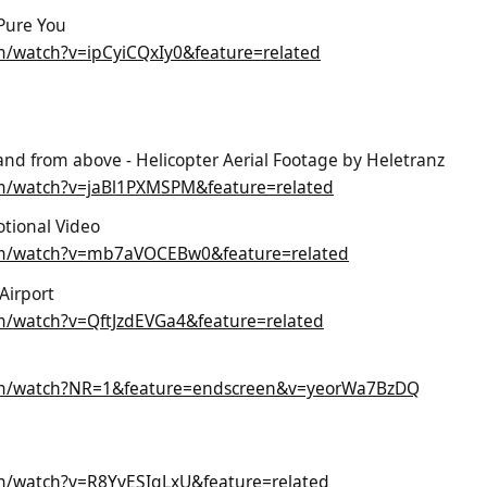
Pure You
m/watch?v=ipCyiCQxIy0&feature=related
d from above - Helicopter Aerial Footage by Heletranz
m/watch?v=jaBl1PXMSPM&feature=related
tional Video
om/watch?v=mb7aVOCEBw0&feature=related
Airport
m/watch?v=QftJzdEVGa4&feature=related
om/watch?NR=1&feature=endscreen&v=yeorWa7BzDQ
m/watch?v=R8YvESIqLxU&feature=related