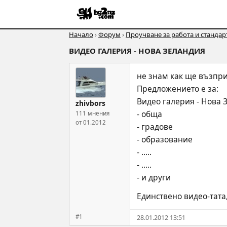
Начало
›
Форум
›
Проучване за работа и стандар
ВИДЕО ГАЛЕРИЯ - НОВА ЗЕЛАНДИЯ
не знам как ще възпри
Предложението е за:
Видео галерия - Нова 
zhivbors
- обща
111 мнения
от 01.2012
- градове
- образование
- .....
- .....
- и други
Единствено видео-тата,
#1
28.01.2012 13:51