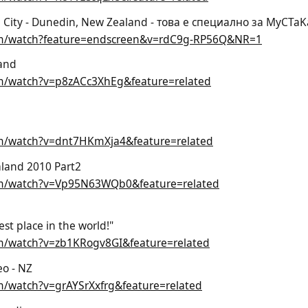
City - Dunedin, New Zealand - това е специално за MyCTaK
om/watch?feature=endscreen&v=rdC9g-RP56Q&NR=1
and
m/watch?v=p8zACc3XhEg&feature=related
m/watch?v=dnt7HKmXja4&feature=related
aland 2010 Part2
om/watch?v=Vp95N63WQb0&feature=related
t place in the world!" 
m/watch?v=zb1KRogv8GI&feature=related
eo - NZ
m/watch?v=grAYSrXxfrg&feature=related