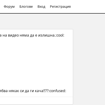
Форум
Блогове
Вход
Регистрация
 на видео няма да е излишна.:cool:
бва някак си да ги кача!!??:confused: