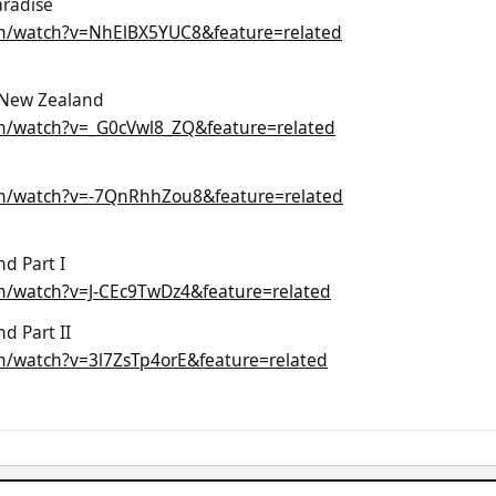
aradise
m/watch?v=NhElBX5YUC8&feature=related
i
, New Zealand
m/watch?v=_G0cVwl8_ZQ&feature=related
m/watch?v=-7QnRhhZou8&feature=related
d Part I
m/watch?v=J-CEc9TwDz4&feature=related
d Part II
m/watch?v=3l7ZsTp4orE&feature=related