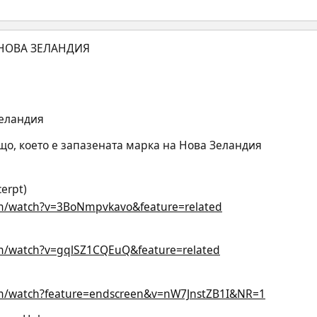
Зеландия
що, което е запазената марка на Нова Зеландия
cerpt)
om/watch?v=3BoNmpvkavo&feature=related
m/watch?v=gqlSZ1CQEuQ&feature=related
om/watch?feature=endscreen&v=nW7JnstZB1I&NR=1