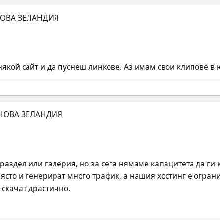
якой сайт и да пуснеш линкове. Аз имам свои клипове в 
раздел или галерия, но за сега нямаме капацитета да ги 
място и генерират много трафик, а нашия хостинг е огран
 скачат драстично.