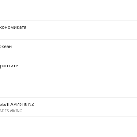
икономиката
океан
грантите
БЪЛГАРИЯ в NZ
CADES VIKING