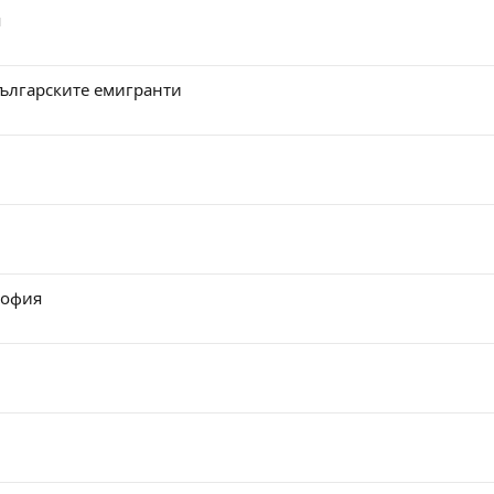
я
българските емигранти
София