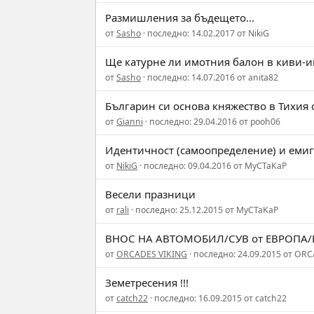
Размишления за бъдещето...
от
Sasho
· последно: 14.02.2017 от NikiG
Ще катурне ли имотния балон в киви-
от
Sasho
· последно: 14.07.2016 от anita82
Българин си основа княжество в Тихия 
от
Gianni
· последно: 29.04.2016 от pooh06
Идентичност (самоопределение) и еми
от
NikiG
· последно: 09.04.2016 от MyCTaKaP
Весели празници
от
rali
· последно: 25.12.2015 от MyCTaKaP
ВНОС НА АВТОМОБИЛ/СУВ от ЕВРОПА/
от
ORCADES VIKING
· последно: 24.09.2015 от OR
Земетресения !!!
от
catch22
· последно: 16.09.2015 от catch22