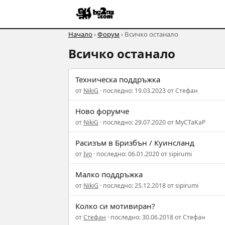
Начало
›
Форум
› Всичко останало
Всичко останало
Техническа поддръжка
от
NikiG
· последно: 19.03.2023 от Стефан
Ново форумче
от
NikiG
· последно: 29.07.2020 от MyCTaKaP
Расизъм в Бризбън / Куинсланд
от
Ivo
· последно: 06.01.2020 от sipirumi
Малко поддръжка
от
NikiG
· последно: 25.12.2018 от sipirumi
Колко си мотивиран?
от
Стефан
· последно: 30.06.2018 от Стефан