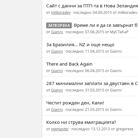
Сайт с данни за ПТП-та в Нова Зеланди
от
mitkoradev
· последно: 04.09.2015 от mitkoradev
Bреме ли е да се завърнат 
ЗАТВОРЕНА
от
Gianni
· последно: 07.06.2015 от MyCTaKaP
3a Бразилия... NZ и още нещо
от
Gianni
· последно: 11.04.2015 от Gianni
There and Back Again
от
Gianni
· последно: 06.04.2015 от Gianni
287 минимални заплати за двустаен в 
от
Gianni
· последно: 31.03.2015 от Gianni
Честит рожден ден, Кали!
от
Gianni
· последно: 21.03.2015 от Gianni
Колко ни струва емиграцията?
от
ogimaster
· последно: 13.12.2013 от gregorexs