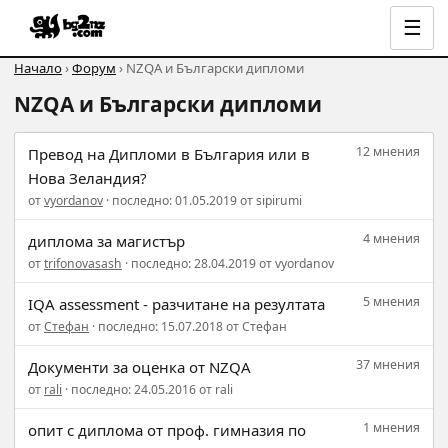
☰
Начало
›
Форум
› NZQA и Български дипломи
NZQA и Български дипломи
12 мнения
Превод на Дипломи в България или в
Нова Зеландия?
от
vyordanov
· последно: 01.05.2019 от sipirumi
4 мнения
диплома за магистър
от
trifonovasash
· последно: 28.04.2019 от vyordanov
5 мнения
IQA assessment - разчитане на резултата
от
Стефан
· последно: 15.07.2018 от Стефан
37 мнения
Документи за оценка от NZQA
от
rali
· последно: 24.05.2016 от rali
1 мнения
опит с диплома от проф. гимназия по