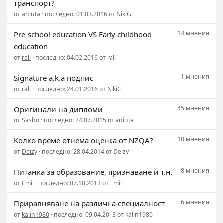
транспорт?
от
aniuta
· последно: 01.03.2016 от NikiG
14 мнения
Pre-school education VS Early childhood
education
от
rali
· последно: 04.02.2016 от rali
1 мнения
Signature a.k.a подпис
от
rali
· последно: 24.01.2016 от NikiG
45 мнения
Оригинали на дипломи
от
Sasho
· последно: 24.07.2015 от aniuta
10 мнения
Колко време отнема оценка от NZQA?
от
Deizy
· последно: 28.04.2014 от Deizy
8 мнения
Питанка за образование, признаване и т.н.
от
Emil
· последно: 07.10.2013 от Emil
6 мнения
Приравняване на различна специалност
от
kalin1980
· последно: 09.04.2013 от kalin1980