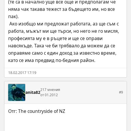
(те са в начално уще все още и предполагам че 
няма чак такава тежест за бъдещето им, но все 
пак).
 Ако изобщо ми предложат работата, аз ще съм с 
работа, мъжът ми ще търси, но него не го мисля, 
професията му е в ръцете и ще се оправи 
навсякъде. Така че би трябвало да можем да се 
оправяме само с един доход за известно време, 
като се има предвид по-бедния район.
18.02.2017 17:19
217 мнения
anita82
#9
от 01.2012