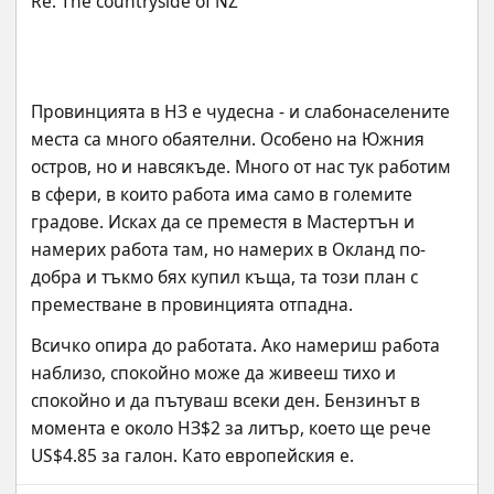
Провинцията в НЗ е чудесна - и слабонаселените 
места са много обаятелни. Особено на Южния 
остров, но и навсякъде. Много от нас тук работим 
в сфери, в които работа има само в големите 
градове. Исках да се преместя в Мастертън и 
намерих работа там, но намерих в Окланд по-
добра и тъкмо бях купил къща, та този план с 
преместване в провинцията отпадна.
Всичко опира до работата. Ако намериш работа 
наблизо, спокойно може да живееш тихо и 
спокойно и да пътуваш всеки ден. Бензинът в 
момента е около НЗ$2 за литър, което ще рече 
US$4.85 за галон. Като европейския е.