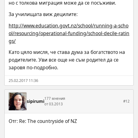
но с толкова миграция може да се посъживи.
За училищата виж децилите:
http://www.education.govt.nz/school/running-a-scho
ol/resourcing/operational-funding/school-decile-ratin
gs/
Като цяло мисля, че става дума за богатството на 
родителите. Уви все още не съм родител да се 
заровя по-подробно.
25.02.2017 11:36
177 мнения
sipirumi
#12
от 03.2013