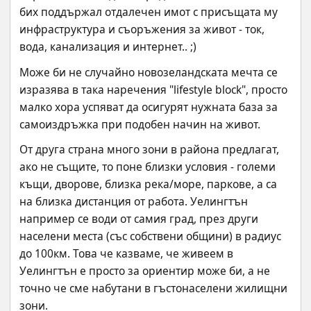
бих поддържал отдалечен имот с присъщата му 
инфраструктура и съоръжения за живот - ток, 
вода, канализация и интернет.. ;)
Може би не случайно новозеландската мечта се 
изразява в така наречения "lifestyle block", просто 
малко хора успяват да осигурят нужната база за 
самоиздръжка при подобен начин на живот.
От друга страна много зони в района предлагат, 
ако не същите, то поне близки условия - големи 
къщи, дворове, близка река/море, паркове, а са 
на близка дистанция от работа. Уелингтън 
например се води от самия град, през други 
населени места (със собствени общини) в радиус 
до 100км. Това че казваме, че живеем в 
Уелингтън е просто за ориентир може би, а не 
точно че сме набутани в гъстонаселени жилищни 
зони.