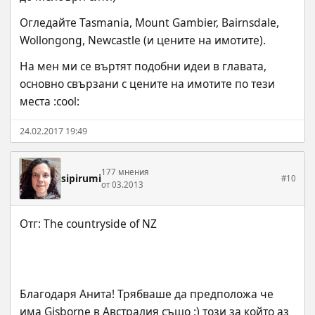
Огледайте Tasmania, Mount Gambier, Bairnsdale, 
Wollongong, Newcastle (и цените на имотите).
На мен ми се въртят подобни идеи в главата, 
основно свързани с цените на имотите по тези 
места :cool:
24.02.2017 19:49
177 мнения
sipirumi
#10
от 03.2013
Благодаря Анита! Трябваше да предположа че 
има Gisborne в Австралия също :) този за който аз 