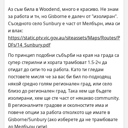
Аз съм била в Woodend, много е красиво. Не знам 
за работа и тн, но Gisborne е далеч от "изолиран". 
Съседното село Sunbury е част от Мелбърн, има си 
и влак:
https://static.ptv.vic.gov.au/siteassets/Maps/Routes/P
DFs/14_Sunbury.pdf
По принцип подобни събърби на края на града са 
супер стерилни и хората трамбоват 1.5-2ч да 
отидат до сити-то на работа. Като ти гледам 
постовете мисля че за вас би бил по-подходящ 
някой средно голям регионален град, или село 
близо до регионален град. Така хем ще бъдете 
изолирани, хем ще сте част от някакво community. 
В регионалните градове и околностите има и 
повече опции за работа отколкото ще имате в 
Gisborne/Sunbury (ако изберете да не трамбовате 
до Мелбърн сити)