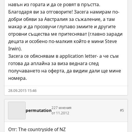
навън из гората и да се ровят в пръстта. 
Благодаря ви за отговорите! Засега намирам по-
добри обяви за Австралия за съжаление, а там 
макар и да прозвучи глупаво змиите и другите 
отровни същества ме притесняват (главно заради 
децата и особено по-малкия който е мини Steve 
Irwin). 
Засега се обяснявам в application letter- a че съм 
готова да аплайна за виза веднага след 
получаването на оферта, да видим дали ще мине 
номера.
28.09.2015 15:46
227 мнения
permutation
#5
от 11.2012