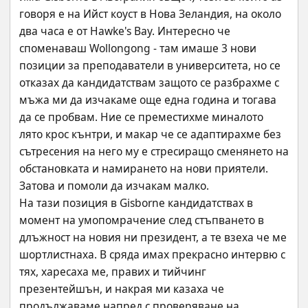
говоря е на Ийст коуст в Нова Зеландия, на около 
два часа е от Hawke's Bay. Интересно че 
споменаваш Wollongong - там имаше 3 нови 
позиции за преподаватели в университета, но се 
отказах да кандидатствам защото се разбрахме с 
мъжа ми да изчакаме още една година и тогава 
да се пробвам. Ние се преместихме миналото 
лято крос кънтри, и макар че се адаптирахме без 
сътресения на него му е стресиращо сменянето на 
обстановката и намирането на нови приятели. 
Затова и помоли да изчакам малко. 
На тази позиция в Gisborne кандидатствах в 
момент на умопомрачение след стъпването в 
длъжност на новия ни президент, а те взеха че ме 
шортлистнаха. В сряда имах прекрасно интервю с 
тях, харесаха ме, правих и тийчинг 
презентейшън, и накрая ми казаха че 
продължаваме напред с проверяване на 