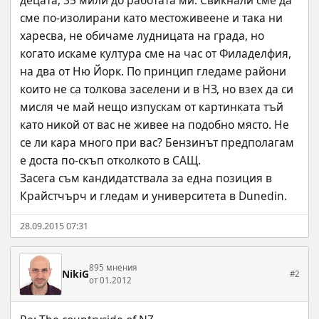
децата, 35 мили до работата ми. Свикнали сме да 
сме по-изолирани като местоживеене и така ни 
харесва, не обичаме лудницата на града, но 
когато искаме култура сме на час от Филаделфия, 
на два от Ню Йорк. По принцип гледаме райони 
които не са толкова заселени и в НЗ, но взех да си 
мисля че май нещо изпускам от картинката тъй 
като никой от вас не живее на подобно място. Не 
се ли кара много при вас? Бензинът предполагам 
е доста по-скъп отколкото в САЩ. 
Засега съм кандидатствала за една позиция в 
Крайстчърч и гледам и университета в Dunedin.
28.09.2015 07:31
895 мнения
NikiG
#2
от 01.2012