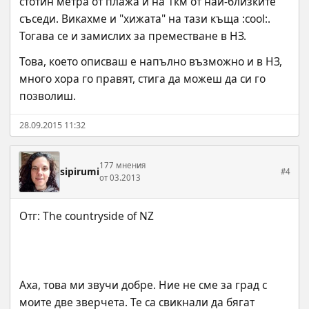
стотин метра от плажа и на 1км от най-близките 
съседи. Викахме и "хижата" на тази къща :cool:. 
Тогава се и замислих за преместване в НЗ.
Това, което описваш е напълно възможно и в НЗ, 
много хора го правят, стига да можеш да си го 
позволиш.
28.09.2015 11:32
177 мнения
sipirumi
#4
от 03.2013
Аха, това ми звучи добре. Ние не сме за град с 
моите две зверчета. Те са свикнали да бягат 