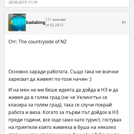
28.09.2015 11:19
111 мнения
badabing
#3
от 02.2012
Oсновно заради работата. Също така не всички 
харесват да живеят по-този начин :)
И на мен не ми беше идеята да дойда в НЗ и да 
живея да в голям град (не че Уелингтън сe 
класира за голям град), така се случи покрай 
работа и виза. Когато за първи път дойдох в НЗ 
преди години, все още само като турист, гостувах 
на приятели които живееха в буша на няколко 