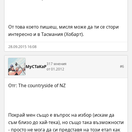
От това което пишеш, мисля може да ти се стори 
интересно и в Тасмания (Хобарт).
28.09.2015 16:08
317 мнения
MyCTaKaP
#6
от 01.2012
Покрай мен също е въпрос на избор (искам да 
съм близо до хай-тека), но също така възможности 
- просто не мога да си представя на този етап как 