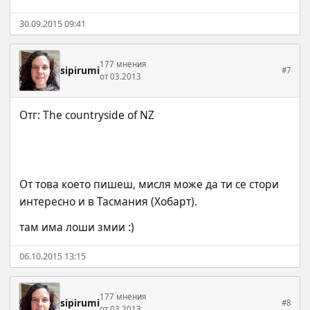
30.09.2015 09:41
177 мнения
sipirumi
#7
от 03.2013
От това което пишеш, мисля може да ти се стори 
интересно и в Тасмания (Хобарт).
там има лоши змии :)
06.10.2015 13:15
177 мнения
sipirumi
#8
от 03.2013