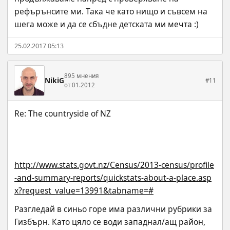
рефърънсите ми. Така че като нищо и съвсем на 
шега може и да се сбъдне детската ми мечта :)
25.02.2017 05:13
895 мнения
NikiG
#11
от 01.2012
http://www.stats.govt.nz/Census/2013-census/profile
-and-summary-reports/quickstats-about-a-place.asp
x?request_value=13991&tabname=#
Разгледай в синьо горе има различни рубрики за 
Гизбърн. Като цяло се води западнал/ащ район, 