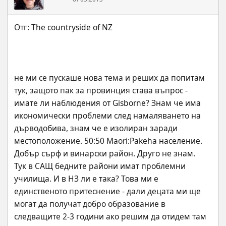
не ми се пускаше нова тема и реших да попитам 
тук, защото пак за провинция става въпрос - 
имате ли наблюдения от Gisborne? Знам че има 
икономически проблеми след намаляването на 
дърводобива, знам че е изолиран заради 
местоположение. 50:50 Maori:Pakeha население. 
Добър сърф и винарски район. Друго не знам.
Тук в САЩ бедните райони имат проблемни 
училища. И в НЗ ли е така? Това ми е 
единственото притеснение - дали децата ми ще 
могат да получат добро образование в 
следващите 2-3 години ако решим да отидем там 