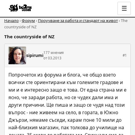
☰
Начало
›
Форум
›
Проучване за работа и стандарт на живот
› The
countryside of NZ
The countryside of NZ
177 мнения
sipirumi
#1
от 03.2013
Попрочетох из форума и блога, че общо взето 
всички сте ориентирани към големите градове и 
ми и е интересно защо е това. От една страна ми е 
ясно, че заради работа, но се чудех дали има и 
други причини. Ще пиша и защо се чудя над този 
въпрос - ние живеем на село, в гората, в Южно 
Джързи, нямаме съседи, карам поне 10 мили до 
най-близкия магазин, пак толкова до училище на 