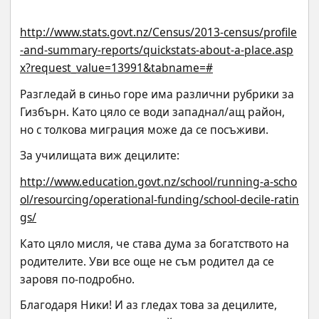
http://www.stats.govt.nz/Census/2013-census/profile
-and-summary-reports/quickstats-about-a-place.asp
x?request_value=13991&tabname=#
Разгледай в синьо горе има различни рубрики за 
Гизбърн. Като цяло се води западнал/ащ район, 
но с толкова миграция може да се посъживи.
За училищата виж децилите:
http://www.education.govt.nz/school/running-a-scho
ol/resourcing/operational-funding/school-decile-ratin
gs/
Като цяло мисля, че става дума за богатството на 
родителите. Уви все още не съм родител да се 
заровя по-подробно.
Благодаря Ники! И аз гледах това за децилите, 