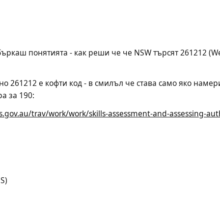
бъркаш понятията - как реши че че NSW търсят 261212 (We
 но 261212 е кофти код - в смилъл че става само яко намер
ра за 190:
.gov.au/trav/work/work/skills-assessment-and-assessing-autho
(S)