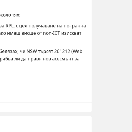
коло тях:
а RPL, с цел получаване на по- ранна 
ако имаш висше от non-ICT изискват 
абелязах, че NSW търсят 261212 (Web 
рябва ли да правя нов асесмънт за 