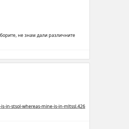
е борите, не знам дали различните 
s-in-stsol-whereas-mine-is-in-mltssl.426