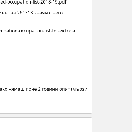
led-occupation-list-2018-19.pdf
мънт за 261313 значи с него
nation-occupation-list-for-victoria
ако нямаш поне 2 години опит (мързи 