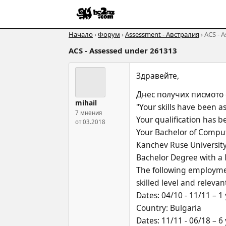
Начало
›
Форум
›
Assessment - Австралия
› ACS - 
ACS - Assessed under 261313
Здравейте,
Днес получих писмото 
mihail
"Your skills have been 
7 мнения
Your qualification has b
от 03.2018
Your Bachelor of Compu
Kanchev Ruse Universit
Bachelor Degree with a 
The following employmen
skilled level and relev
Dates: 04/10 - 11/11 – 1
Country: Bulgaria
Dates: 11/11 - 06/18 – 6