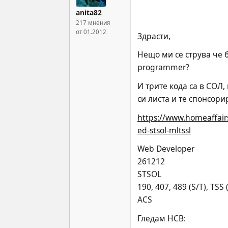
anita82
217 мнения
от 01.2012
Здрасти,
Нещо ми се струва че 
programmer?
И трите кода са в СОЛ,
си листа и те спонсори
https://www.homeaffairs
ed-stsol-mltssl
Web Developer
261212
STSOL
190, 407, 489 (S/T), TSS 
ACS
Гледам НСВ: