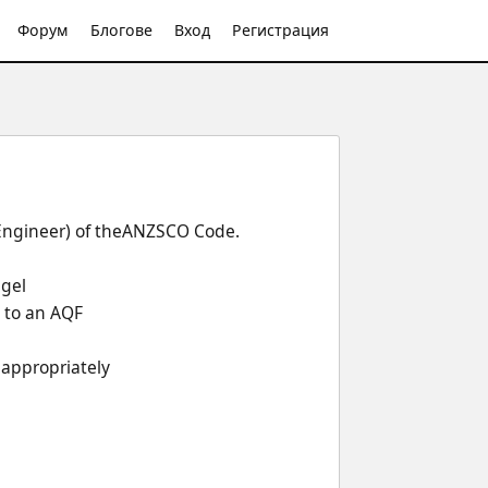
Форум
Блогове
Вход
Регистрация
e Engineer) of theANZSCO Code.
ngel
 to an AQF
 appropriately