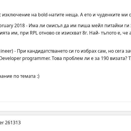
с изключение на bold-натите неща. А ето и чуденките ми о
bruary 2018 - Има ли смисъл да им пиша мейл питайки ги з
ята им, при RPL отново се изискват 8г. Най- тъпото е, че 
gineer) - При кандидатстването си го избрах сам, но сега з
Developer programmer. Това проблем ли е за 190 визата? Т
ание по темата :)