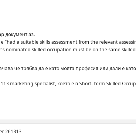
ар документ аз.
"had a suitable skills assessment from the relevant assessing
r’s nominated skilled occupation must be on the same skilled 
ачава че трябва да е като моята професия или дали е кат
3 marketing specialist, което е в Short- term Skilled Occupa