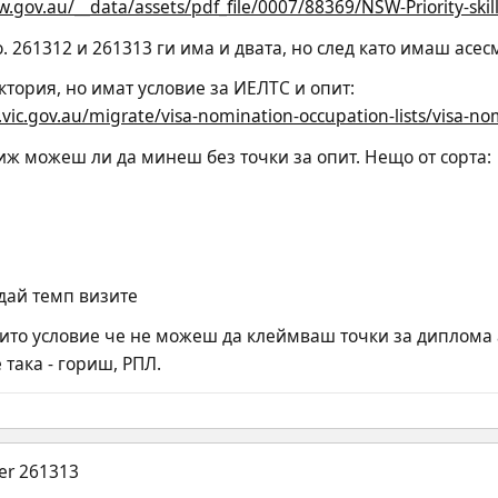
w.gov.au/__data/assets/pdf_file/0007/88369/NSW-Priority-skil
 261312 и 261313 ги има и двата, но след като имаш асес
ктория, но имат условие за ИЕЛТС и опит:
vic.gov.au/migrate/visa-nomination-occupation-lists/visa-nomi
виж можеш ли да минеш без точки за опит. Нещо от сорта:
едай темп визите
то условие че не можеш да клеймваш точки за диплома 
 така - гориш, РПЛ.