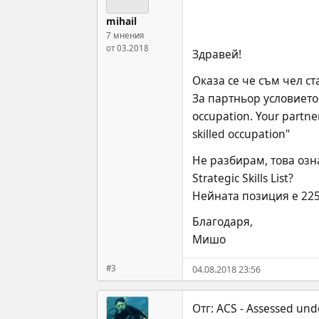
mihail
7 мнения
от 03.2018
Здравей!
Оказа се че съм чел ст
За партньор условието е 
occupation. Your partne
skilled occupation"
Не разбирам, това озн
Strategic Skills List?
Нейната позиция е 22511
Благодаря,
Мишо
#3
04.08.2018 23:56