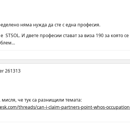
ределено няма нужда да сте с една професия.
 е  STSOL. И двете професии стават за виза 190 за която с
блем...
, мисля, че тук са разнищили темата:
sk.com/threads/can-i-claim-partners-point-whos-occupation-i