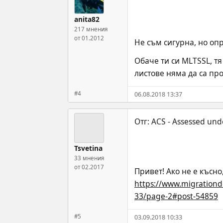
anita82
217 мнения
от 01.2012
Не съм сигурна, но оп
Обаче ти си MLTSSL, тя
листове няма да са про
#4
06.08.2018 13:37
Tsvetina
33 мнения
от 02.2017
Привет! Ако не е късно
https://www.migrationde
33/page-2#post-54859
#5
03.09.2018 10:33