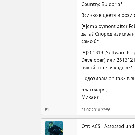
Country: Bulgaria"
Всичко е цветя и рози 
[*]employment after Fe
дата? Според изисквани
само 6г.
[*]261313 (Software En
Developer) или 261312 
някой от тези кодове?
Подозирам anita82 в зн
Благодаря,
Михаил
#1
31.07.2018 22:56